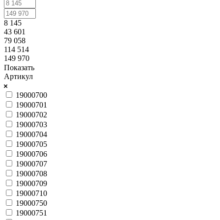
8 145
43 601
79 058
114 514
149 970
Показать
Артикул
19000700
19000701
19000702
19000703
19000704
19000705
19000706
19000707
19000708
19000709
19000710
19000750
19000751