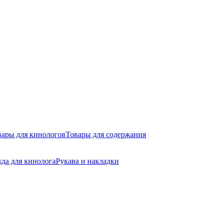
вары для кинологов
Товары для содержания
да для кинолога
Рукава и накладки