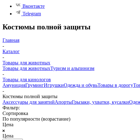
Вконтакте
Telegram
Костюмы полной защиты
Главная
-
Каталог
-
Товары для животных
Товары для животных
Туризм и альпинизм
-
Товары для кинологов
Амуниция
Груминг
Игрушки
Одежда и обувь
Товары в дорогу
То
-
Костюмы полной защиты
Аксессуары для занятий
Апорты
Грызаки, ухватки, кусалки
Одеж
Фильтр:
Сортировка
По популярности (возрастание)
Цена
Цена