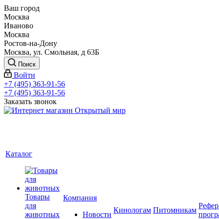
Ваш город
Москва
Иваново
Москва
Ростов-на-Дону
Москва, ул. Смольная, д 63Б
Поиск
Войти
+7 (495) 363-91-56
+7 (495) 363-91-56
Заказать звонок
Каталог
Товары
Компания
для
Рефер
Кинологам
Питомникам
животных
Новости
прогр