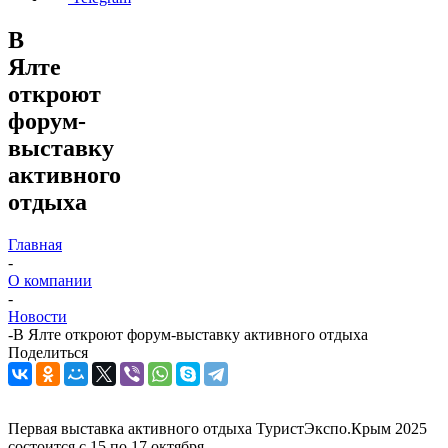
В
Ялте
откроют
форум-
выставку
активного
отдыха
Главная
-
О компании
-
Новости
-
В Ялте откроют форум-выставку активного отдыха
Поделиться
Первая выставка активного отдыха ТуристЭкспо.Крым 2025
состоится с 15 по 17 октября.