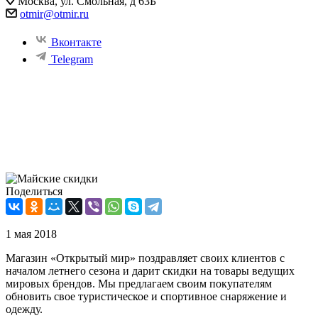
Москва, ул. Смольная, д 63Б
otmir@otmir.ru
Вконтакте
Telegram
Майские скидки
До конца мая дарим скидки до 50%
Успейте приобрести товары мировых брендов по самым
низким ценам!
Поделиться
1 мая 2018
Магазин «Открытый мир» поздравляет своих клиентов с
началом летнего сезона и дарит скидки на товары ведущих
мировых брендов. Мы предлагаем своим покупателям
обновить свое туристическое и спортивное снаряжение и
одежду.