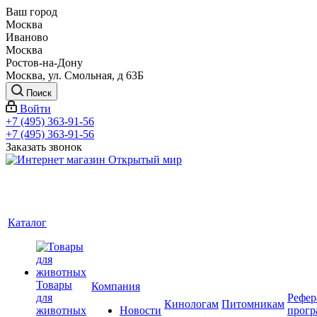
Ваш город
Москва
Иваново
Москва
Ростов-на-Дону
Москва, ул. Смольная, д 63Б
Поиск
Войти
+7 (495) 363-91-56
+7 (495) 363-91-56
Заказать звонок
Каталог
Товары
Компания
для
Рефер
Кинологам
Питомникам
животных
Новости
прогр