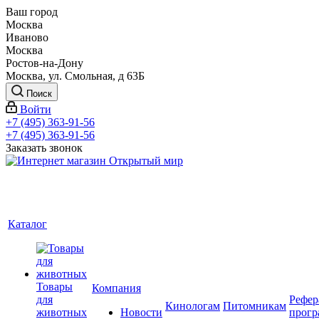
Ваш город
Москва
Иваново
Москва
Ростов-на-Дону
Москва, ул. Смольная, д 63Б
Поиск
Войти
+7 (495) 363-91-56
+7 (495) 363-91-56
Заказать звонок
Каталог
Товары
Компания
для
Рефер
Кинологам
Питомникам
животных
Новости
прогр