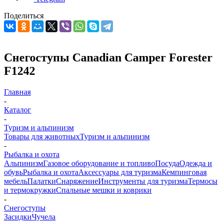
Поделиться
Снегоступы Canadian Camper Forester
F1242
Главная
-
Каталог
-
Туризм и альпинизм
Товары для животных
Туризм и альпинизм
-
Рыбалка и охота
Альпинизм
Газовое оборудование и топливо
Посуда
Одежда и
обувь
Рыбалка и охота
Аксессуары для туризма
Кемпинговая
мебель
Палатки
Снаряжение
Инструменты для туризма
Термосы
и термокружки
Спальные мешки и коврики
-
Снегоступы
Засидки
Чучела