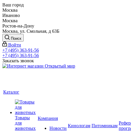
Ваш город
Москва
Иваново
Москва
Ростов-на-Дону
Москва, ул. Смольная, д 63Б
Поиск
Войти
+7 (495) 363-91-56
+7 (495) 363-91-56
Заказать звонок
Каталог
Товары
Компания
для
Рефер
Кинологам
Питомникам
животных
Новости
прогр