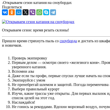
-
Открываем сезон катания на сноубордах
Поделиться
Открываем сезон: время резать склоны!
Пришло время стряхнуть пыль со
сноуборда
и достать из шкаф
и новичков.
Проверь экипировку
Первым делом — осмотри своего «железного коня». Провер
уверенного катания.
Вспомни азы
Даже если ты профи, первые спуски лучше начать на сп
Экипируйся с умом
Не пренебрегай шлемом и защитой. Погода переменчива 
Выбери правильный курорт
Изучи, какие трассы уже открыты. Для первых вылазок и
список целей на этот год.
Наслаждайся!
Не гонись за рекордами. Вдохни морозный воздух, почувс