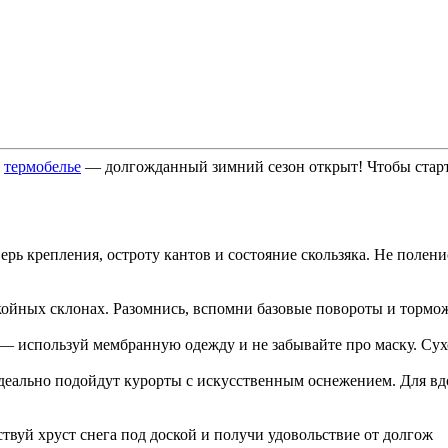
а
термобелье
— долгожданный зимний сезон открыт! Чтобы старт 
ь крепления, остроту кантов и состояние скользяка. Не поленис
окойных склонах. Разомнись, вспомни базовые повороты и торм
— используй мембранную одежду и не забывайте про маску. Сух
деально подойдут курорты с искусственным оснежением. Для вд
твуй хруст снега под доской и получи удовольствие от долгож