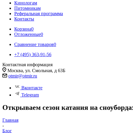
Кинологам
Питомникам
Реферальная программа
Контакты
Корзина
0
Отложенные
0
Сравнение товаров
0
+7 (495) 363-91-56
Контактная информация
Москва, ул. Смольная, д 63Б
otmir@otmir.ru
Вконтакте
Telegram
Открываем сезон катания на сноуборда
Главная
-
Блог